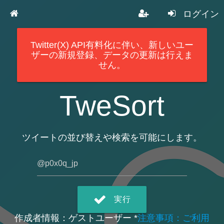
ログイン
Twitter(X) API有料化に伴い、新しいユー
ザーの新規登録、データの更新は行えま
せん。
TweSort
ツイートの並び替えや検索を可能にします。
実行
作成者情報：ゲストユーザー *
注意事項：ご利用